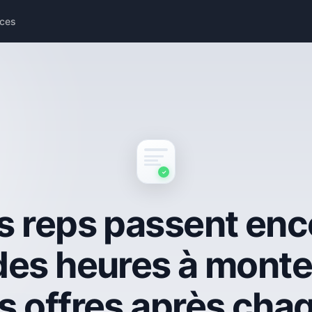
ces
✓
s reps passent enc
des heures à monte
s offres après cha