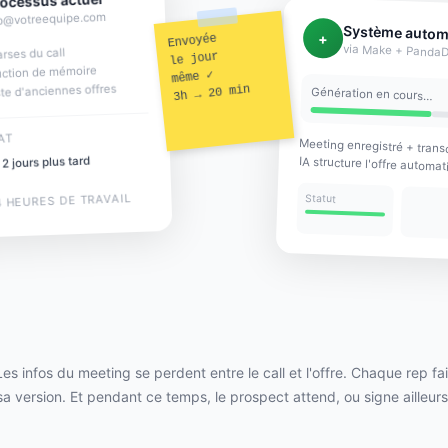
ocessus actuel
p@votreequipe.com
Système autom
+
Envoyée
via Make + Panda
rses du call
le jour
uction de mémoire
même ✓
te d'anciennes offres
3h → 20 min
Génération en cours…
AT
Meeting enregistré + transc
2 jours plus tard
IA structure l'offre autom
4 HEURES DE TRAVAIL
Statut
Les infos du meeting se perdent entre le call et l'offre. Chaque rep fai
sa version. Et pendant ce temps, le prospect attend, ou signe ailleurs