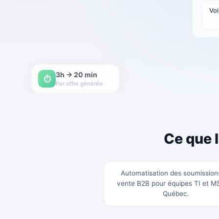
Voi
3h → 20 min
⏱
Par offre générée
Ce que l
Automatisation des soumission
vente B2B pour équipes TI et M
Québec.