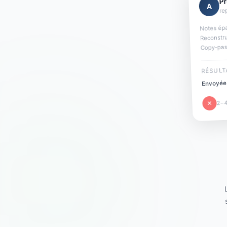
Pr
A
re
Notes épa
Reconstr
Copy-pas
RÉSULT
Envoyée 
2–
✕