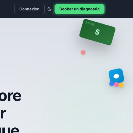
Connexion
Booker un diagnostic
OFFRE
$
✓
ore
r
que