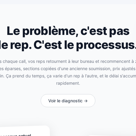
Le problème, c'est pas
le rep. C'est le processus
 chaque call, vos reps retournent à leur bureau et recommencent à 
es éparses, sections copiées d'une ancienne soumission, prix ajustés 
n. Ça prend du temps, ça varie d'un rep à l'autre, et le délai s'accu
rapidement.
Voir le diagnostic →