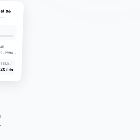
atisé
Doc
rit
atiquement
TEMPS
20 min
t
.