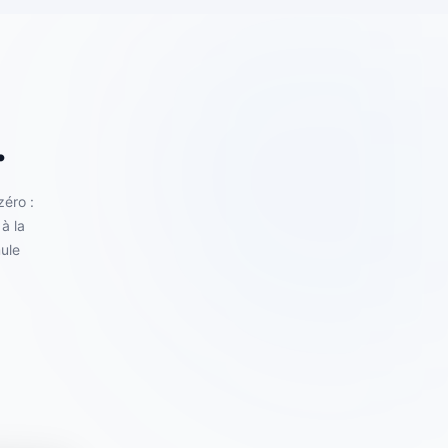
.
zéro :
à la
mule