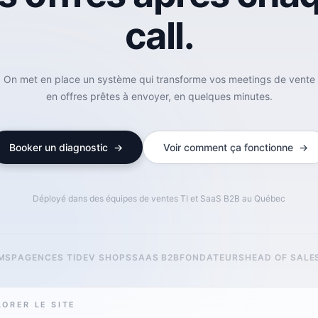
call.
On met en place un système qui transforme vos meetings de vente
en offres prêtes à envoyer, en quelques minutes.
Booker un diagnostic →
Voir comment ça fonctionne →
Déployé dans des équipes de ventes TI et SaaS B2B au Québec
MSP
AGENCES TI
DEV SHOPS
SAAS B2B
FONDATEURS
HEAD OF SALE
LORER LE SITE