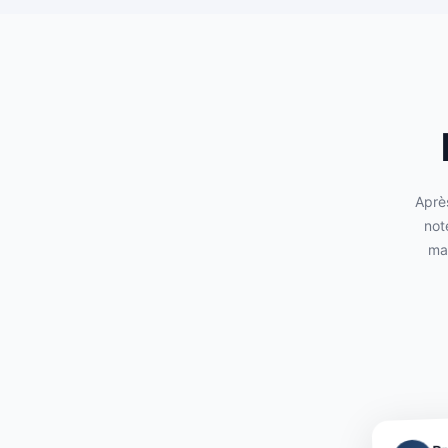
Après
not
mai