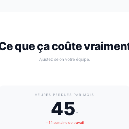
Ce que ça coûte vraimen
Ajustez selon votre équipe.
HEURES PERDUES PAR MOIS
45
h
≈
1.1
semaine
de travail