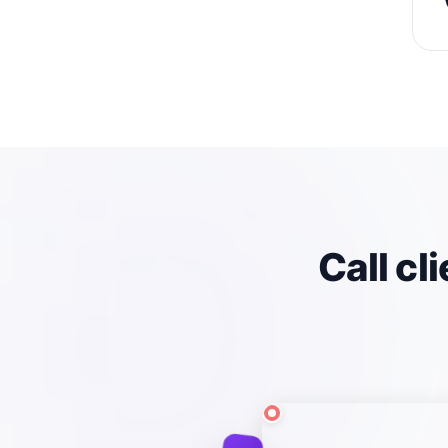
Call cl
AVANT,
PROCESSUS
ACTUEL
Notes éparses
workflow manuel et
variable