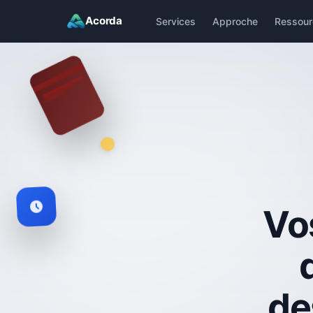
Acorda
Services
Approche
Ressour
Vo
de