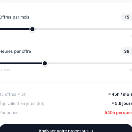
Offres par mois
15
1
6
Heures par offre
3h
30 min
8
15 offres × 3h
= 45h / moi
Équivalent en jours (8h)
≈ 5.6 jour
Par année
540h perdue
Analyser votre processus →