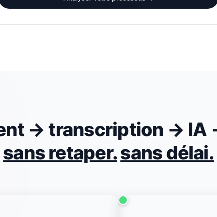
ient → transcription → IA 
sans retaper.
sans délai.
APRÈS, SYSTÈME
AUTOMATISÉ
Offre générée
Prête à réviser